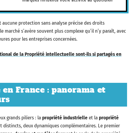
marques influence votre activité au quotidien
 aucune protection sans analyse précise des droits
 le marché s’avère souvent plus complexe qu’il n’y paraît, avec
ures pour les entreprises concernées.
tional de la Propriété intellectuelle sont-ils si partagés en
e en France : panorama et
urs
ux grands piliers : la
propriété industrielle
et la
propriété
nt distincts, deux dynamiques complémentaires. Le premier