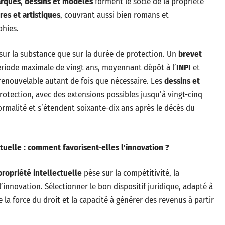
rques
,
dessins et modèles
forment le socle de la propriété
res et artistiques
, couvrant aussi bien romans et
phies.
sur la substance que sur la durée de protection. Un
brevet
ériode maximale de vingt ans, moyennant dépôt à l’
INPI
et
renouvelable autant de fois que nécessaire. Les
dessins et
rotection, avec des extensions possibles jusqu’à vingt-cinq
formalité et s’étendent soixante-dix ans après le décès du
ctuelle : comment favorisent-elles l'innovation ?
propriété intellectuelle
pèse sur la compétitivité, la
l’innovation. Sélectionner le bon dispositif juridique, adapté à
 la force du droit et la capacité à générer des revenus à partir