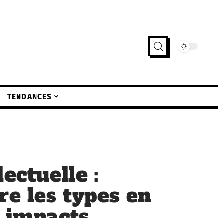
TENDANCES
ectuelle :
re les types en
s impacts