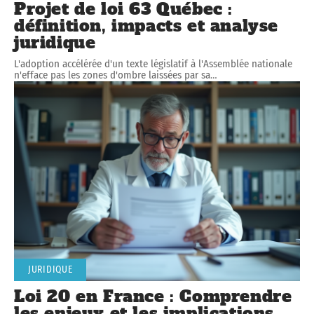
Projet de loi 63 Québec :
définition, impacts et analyse
juridique
L'adoption accélérée d'un texte législatif à l'Assemblée nationale
n'efface pas les zones d'ombre laissées par sa
…
JURIDIQUE
Loi 20 en France : Comprendre
les enjeux et les implications