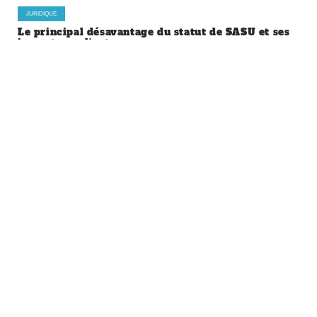
JURIDIQUE
Le principal désavantage du statut de SASU et ses
impacts sur l’entrepreneur
À la une
JURIDIQUE
Dividendes et cotisations Urssaf :
ce qu’il faut savoir