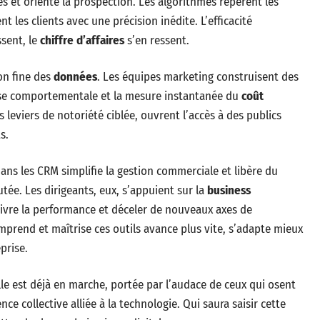
ges et oriente la prospection. Les algorithmes repèrent les
t les clients avec une précision inédite. L’efficacité
ssent, le
chiffre d’affaires
s’en ressent.
on fine des
données
. Les équipes marketing construisent des
yse comportementale et la mesure instantanée du
coût
s leviers de notoriété ciblée, ouvrent l’accès à des publics
s.
ans les CRM simplifie la gestion commerciale et libère du
ée. Les dirigeants, eux, s’appuient sur la
business
suivre la performance et déceler de nouveaux axes de
mprend et maîtrise ces outils avance plus vite, s’adapte mieux
prise.
le est déjà en marche, portée par l’audace de ceux qui osent
ce collective alliée à la technologie. Qui saura saisir cette