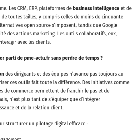
mme. Les CRM, ERP, plateformes de
business intelligence
et de
 de toutes tailles, y compris celles de moins de cinquante
alternatives open source s’imposent, tandis que Google
cité des actions marketing. Les outils collaboratifs, eux,
teragir avec les clients.
er parti de pme-actu.fr sans perdre de temps ?
on
des dirigeants et des équipes n’avance pas toujours au
er ces outils fait toute la différence. Des initiatives comme
 de commerce permettent de franchir le pas et de
is, n’est plus tant de s’équiper que d’intégrer
sance et de la relation client.
ur structurer un pilotage digital efficace :
’engagement