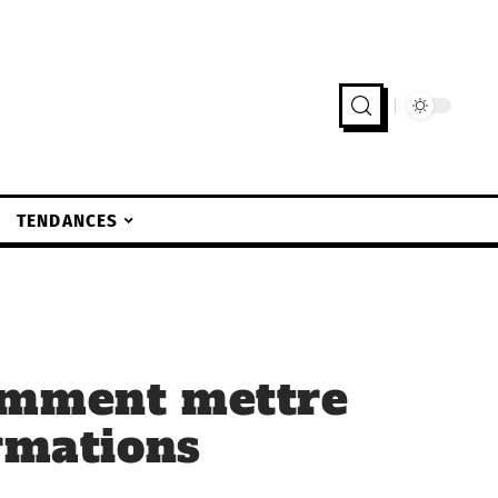
TENDANCES
omment mettre
ormations